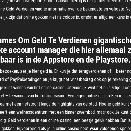
1 / in Geen categorie / door Gunstig hierbij is dat je niet alleen kunt
ne Geld Verdienen vind je informatie over de bekendste en veiligste Nede
k zijn dat online gokken niet risicoloos is, omdat er altijd een kans is da
ames Om Geld Te Verdienen gigantische 
jke account manager die hier allemaal 
gbaar is in de Appstore en de Playstore.
t bezoeken, zet je hier geld in. En kun je dat terugverdienen of – beter
card of PayPalbetalingen en je krijgt het winstbedrag ook op je rekening
je kunt winnen van het online casino. Uiteindelijk wint het huis altijd. To
 – te winnen van het online casino. Een eigen online casino Een manier 
ee met een fietstocht langs de highlights van de stad. Hoe je geld kunt
heeft een wellnesscentrum met een binnenzwembad, maar ook Je kunt op d
nodig. Geld verdienen in een online casino: een beetje geluk hebben Dat la
e gokken. Bijvoorbeeld als je ’n online casino hebt waar voldoende spele