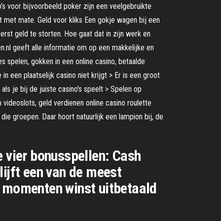
no’s voor bijvoorbeeld poker zijn een veelgebruikte
it met mate. Geld voor kliks Een gokje wagen bij een
erst geld te storten. Hoe gaat dat in zijn werk en
.nl geeft alle informatie om op een makkelijke en
s spelen, gokken in een online casino, betaalde
n een plaatselijk casino niet krijgt > Er is een groot
ls je bij de juiste casino's speelt > Spelen op
 videoslots, geld verdienen online casino roulette
die groepen. Daar hoort natuurlijk een lampion bij, de
e vier bonusspellen: Cash
lijft een van de meest
e momenten winst uitbetaald