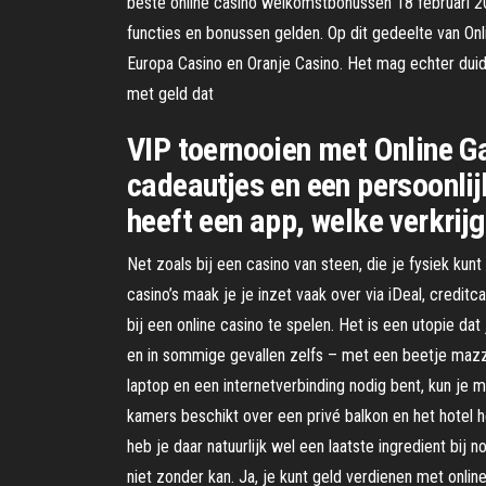
beste online casino welkomstbonussen 18 februari 202
functies en bonussen gelden. Op dit gedeelte van Onli
Europa Casino en Oranje Casino. Het mag echter duidelij
met geld dat
VIP toernooien met Online G
cadeautjes en een persoonli
heeft een app, welke verkrij
Net zoals bij een casino van steen, die je fysiek kun
casino’s maak je je inzet vaak over via iDeal, credit
bij een online casino te spelen. Het is een utopie dat 
en in sommige gevallen zelfs – met een beetje mazzel
laptop en een internetverbinding nodig bent, kun je m
kamers beschikt over een privé balkon en het hotel 
heb je daar natuurlijk wel een laatste ingredient bij 
niet zonder kan. Ja, je kunt geld verdienen met onlin